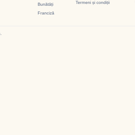
Termeni și condiții
Bunătăți
Franciză
.
Acasa
Povestea noastră
Noutăți
Bunătăți
Franciză
Contact