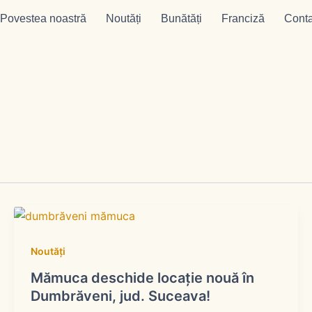
Povestea noastră
Noutăți
Bunătăți
Franciză
Conta
Noutăți
Mămuca deschide locație nouă în
Dumbrăveni, jud. Suceava!