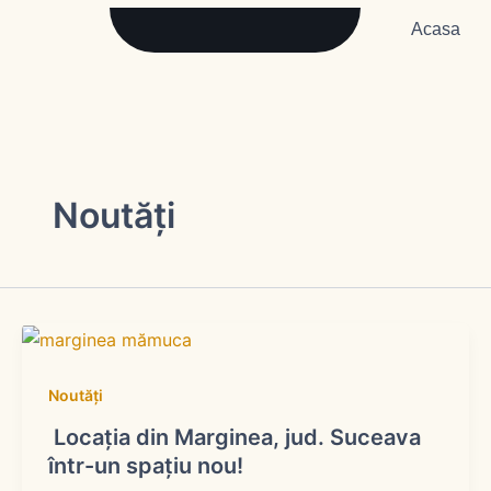
Skip
Acasa
to
content
Noutăți
Noutăți
Locația din Marginea, jud. Suceava
într-un spațiu nou!